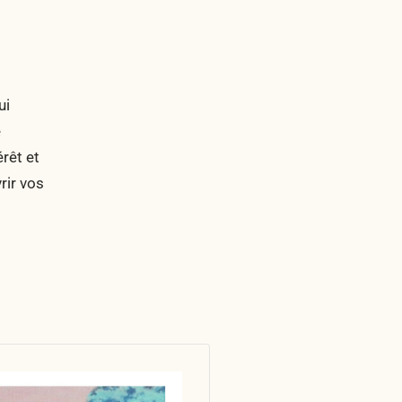
ui
e
rêt et
rir vos