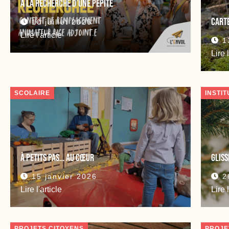
À la recherche d’une pépite
Cart
10 juillet 2026
Lire l'article
13
Lire 
SCOLAIRE
INSTI
À petits pas… Au cœur
GLISS
15 janvier 2026
2
Lire l'article
Lire 
PROJETS CITOYENS
PROJE