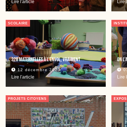
Lire l'article
Lire 
SCOLAIRE
INSTI
328 maternelles à L’Envol, vraiment
On l’
12 décembre 2023
03
Lire l'article
Lire 
PROJETS CITOYENS
EXPOS