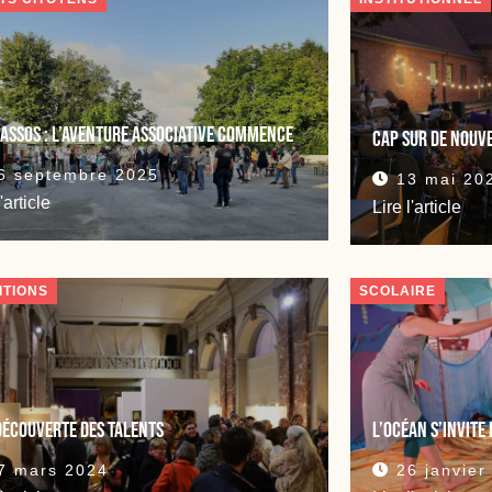
assos : l’aventure associative commence
Cap sur de nouv
6 septembre 2025
13 mai 20
l'article
Lire l'article
ITIONS
SCOLAIRE
découverte des talents
L’océan s’invite
7 mars 2024
26 janvier