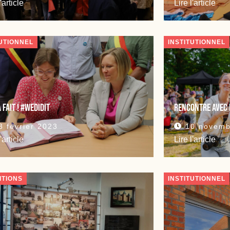
l'article
Lire l'article
TUTIONNEL
INSTITUTIONNEL
a fait ! #Wedidit
Rencontre avec 
 février 2023
10 novemb
l'article
Lire l'article
ITIONS
INSTITUTIONNEL