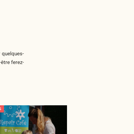
r quelques-
être ferez-
S