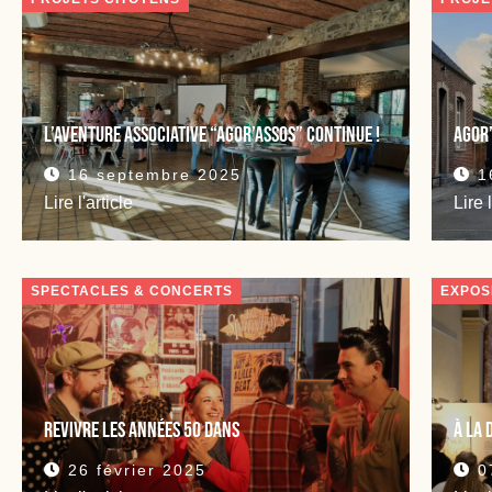
L’aventure associative “Agor’Assos” continue !
Agor’
16 septembre 2025
1
Lire l'article
Lire 
SPECTACLES & CONCERTS
EXPOS
Revivre les années 50 dans
À la 
26 février 2025
0