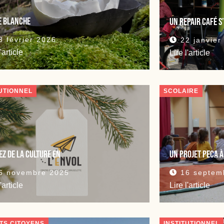
e blanche
Un repair café s
 février 2026
22 janvier
l'article
Lire l'article
TUTIONNEL
SCOLAIRE
EZ DE LA CULTURE en
Un projet PECA à
6 novembre 2025
16 septem
l'article
Lire l'article
TS CITOYENS
INSTITUTIONNEL