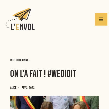
↓
passer
au
Men
contenu
principal
Institutionnel
On l’a fait ! #Wedidit
Alice
Fév 3, 2023