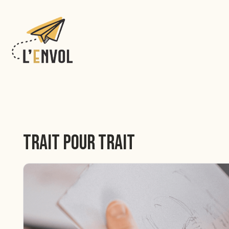
↓
passer
au
contenu
principal
Trait pour Trait