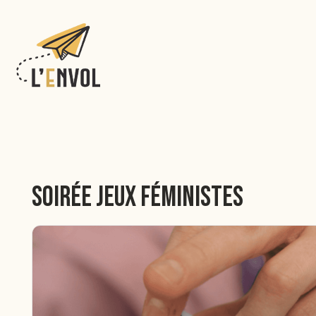
↓
passer
au
contenu
principal
Soirée jeux féministes