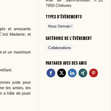
Rue de Saint-Ghislain n°16,
7950 Chièvres
Types d’évènements
Nous Demain !
gés et amusants
 C’est Madame
, et
Catégorie de l’évènement
Collaborations
nt et un maximum
Partager avec des amis
illant.
ennes juste pour
ne tes amies, tes
On a hâte de jouer