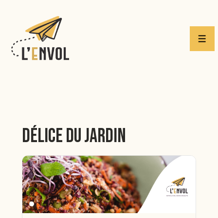
↓
passer
au
Men
contenu
principal
Délice du jardin